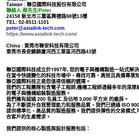
聯亞國際科技股份有限公司
Taiwan :
聯絡人
蔡先生
:
/Peter
新北市三重區興德路
號
樓
24158
98
13
TEL: 02-8511-1101
peter@asialink-tech.com
https://www.asialink-tech.com/
東莞市聯安科技有限公司
China :
東莞市長安鎮錦廈河西工業區河西路
號
43
聯亞國際科技成立於1997年, 您的電子與機構製造一站式解
在當今快速變化的科技市場中，尋找可靠、高效且具備專業
聯亞國際科技正是您值得信賴的選擇。
我們的工程團隊包含電子工程師,機構工程師憑藉多年的深厚
的電子與機構組裝製造服務
。
我們擁有超過
200
名員工
及佔地
3,000
平方米
的廠房。
為了不斷提升自我管理能力和服務品質，我們已通過
ISO 90
提供標準化、高品質的製造服務。
我們提供彈性的交貨模式,
合客戶的生產需求。
我們提供的核心製造與設計服務包括：