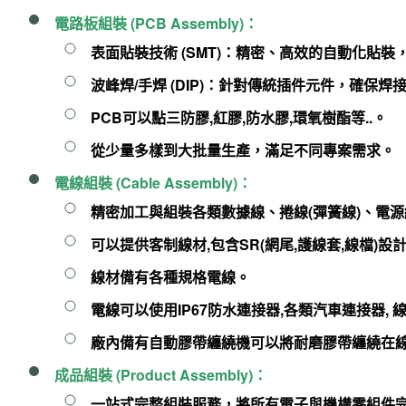
電路板組裝 (PCB Assembly)
：
表面貼裝技術 (SMT)
：精密、高效的自動化貼裝
波峰焊/手焊 (DIP)
：針對傳統插件元件，確保焊
PCB可以點三防膠,紅膠,防水膠,環氧樹酯等..。
從少量多樣到大批量生產，滿足不同專案需求。
電線組裝 (Cable Assembly)
：
精密加工與組裝各類數據線、捲線(彈簧線)、電
可以提供客制線材,包含SR(網尾,護線套,線檔)
線材備有各種規格電線。
電線可以使用IP67防水連接器,各類汽車連接器, 線
廠內備有自動膠帶纏繞機可以將耐磨膠帶纏繞在
成品組裝 (Product Assembly)
：
一站式完整組裝服務
，將所有電子與機構零組件