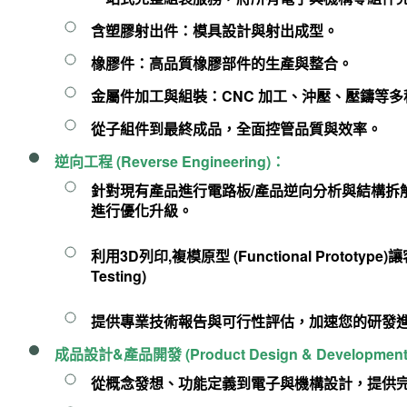
含塑膠射出件
：模具設計與射出成型。
橡膠件
：高品質橡膠部件的生產與整合。
金屬件加工與組裝
：CNC 加工、沖壓、壓鑄等
從子組件到最終成品，全面控管品質與效率。
逆向工程 (Reverse Engineering)
：
針對現有產品進行
電路板/產品逆向分析
與
結構拆
進行優化升級。
利用3D列印,複模原型 (Functional Prototype
Testing)
提供專業技術報告與可行性評估，加速您的研發
成品設計&產品開發 (Product Design & Development
從概念發想、功能定義到
電子與機構設計
，提供