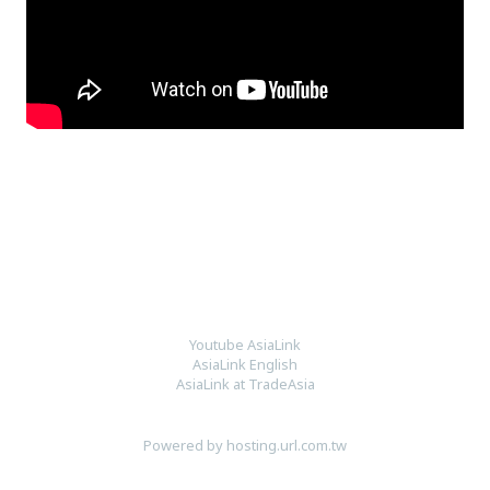
Youtube AsiaLink
AsiaLink English
AsiaLink at TradeAsia
Powered by hosting.url.com.tw