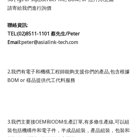
請寄給我們進行詢價
聯絡資訊
:
TEL:(02)8511-1101
蔡先生
/Peter
Email:
peter@asialink-tech.com
2.
我們有電子和機構工程師能夠支援你們的產品
,
包含根據
BOM or
樣品提供代工代料服務
3.
我們主要接
OEM
和
ODM
生產訂單
,
有多條生產線
,
可以組
裝包括機構件和電子件，半成品組裝，產品組裝，包裝和