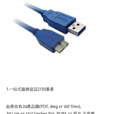
1.
一站式服務從設計到量產
如果你有
2d產品
圖
(PDF, dwg or dxf files),
3d ( igs or stp),Gerber file, BOM, or
照片
,
示意圖