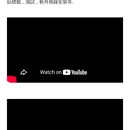
貼標籤，測試，軟件燒錄安裝等
..