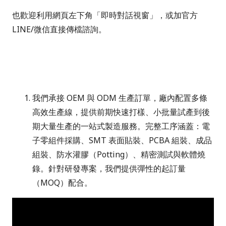
也歡迎利用網頁左下角「即時對話視窗」，或加官方
LINE/
微信直接傳檔諮詢。
我們承接
OEM
與
ODM
生產訂單，廠內配置多條
高效生產線，提供前期快速打樣、小批量試產到後
期大量生產的一站式製造服務。完整工序涵蓋：電
子零組件採購、
SMT
表面貼裝、
PCBA
組裝、成品
組裝、防水灌膠（
Potting
）、精密測試與軟體燒
錄。針對研發專案，我們提供彈性的起訂量
（
MOQ
）配合。