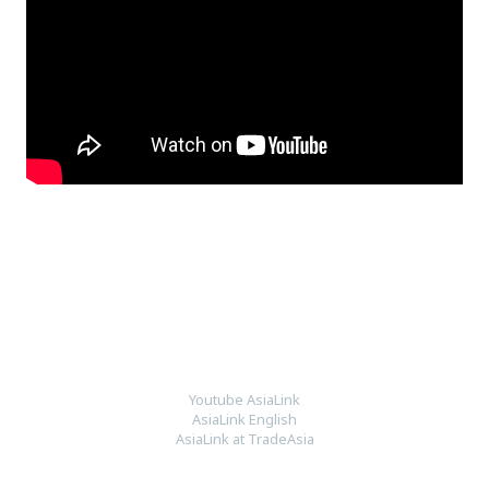
Youtube AsiaLink
AsiaLink English
AsiaLink at TradeAsia