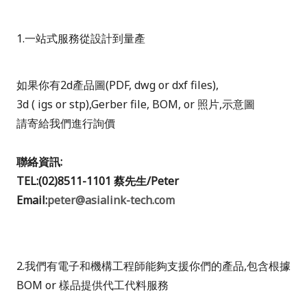
1.
一站式服務從設計到量產
如果你有
2d產品
圖
(PDF, dwg or dxf files),
3d ( igs or stp),Gerber file, BOM, or
照片
,
示意圖
請寄給我們進行詢價
聯絡資訊
:
TEL:(02)8511-1101
蔡先生
/Peter
Email:
peter@asialink-tech.com
2.
我們有電子和機構工程師能夠支援你們的產品
,
包含根據
BOM or
樣品提供代工代料服務