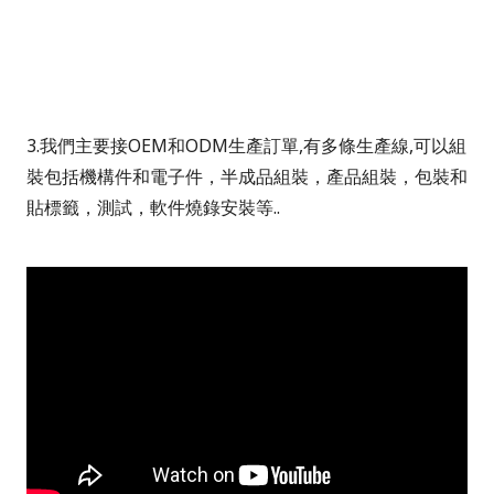
3.
我們主要接
OEM
和
ODM
生產訂單
,
有多條生產線
,
可以組
裝包括機構件和電子件，半成品組裝，產品組裝，包裝和
貼標籤，測試，軟件燒錄安裝等
..