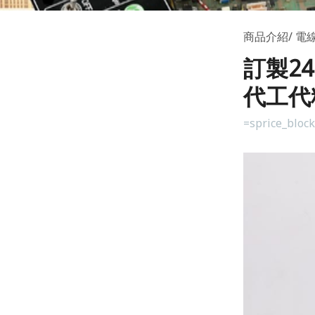
商品介紹
電
訂製2
代工代
=sprice_bloc