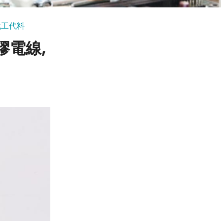
代工代料
膠電線,