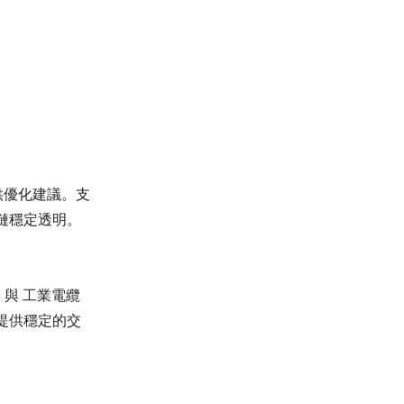
供優化建議。支
鏈穩定透明。
) 與 工業電纜
皆能提供穩定的交