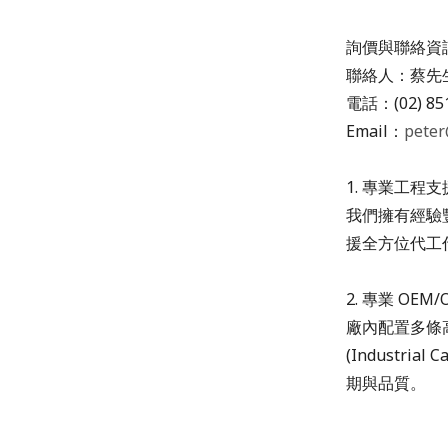
詢價與聯絡資訊(Co
聯絡人：
蔡先生 
電話：(02) 85
Email：
peter
1. 專業工程支援與代
我們擁有經驗豐
援全方位代工
2. 專業 OEM/O
廠內配置多條高度
(Industr
期與品質。