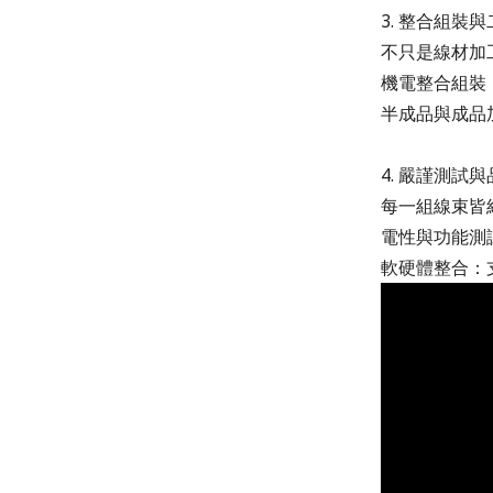
3. 整合組裝與二次加
不只是線材加
機電整合組裝
半成品與成品加
4. 嚴謹測試與品質控
每一組線束皆
電性與功能測
軟硬體整合：