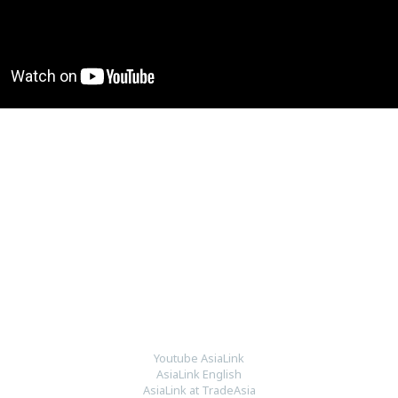
Youtube AsiaLink
AsiaLink English
AsiaLink at TradeAsia