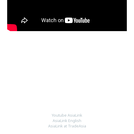
Youtube AsiaLink
AsiaLink English
AsiaLink at TradeAsia