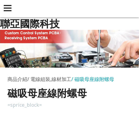
聯亞國際科技
商品介紹
電線組裝,線材加工
磁吸母座線附螺母
磁吸母座線附螺母
=sprice_block=