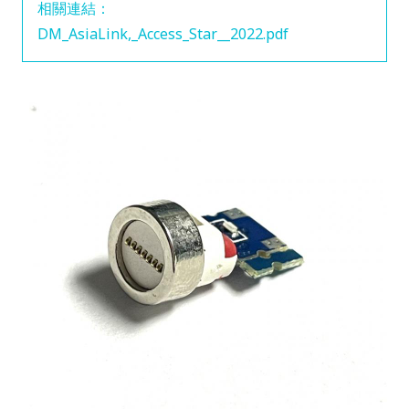
相關連結：
DM_AsiaLink,_Access_Star__2022.pdf