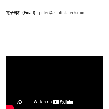
電子郵件
(Email)
：
peter@asialink-tech.com