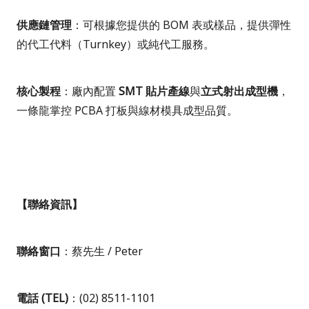
供應鏈管理
：可根據您提供的
BOM
表或樣品，提供彈性
的代工代料（
Turnkey
）或純代工服務。
核心製程
：廠內配置
SMT
貼片產線
與
立式射出成型機
，
一條龍掌控
PCBA
打板與線材模具成型品質。
【聯絡資訊】
聯絡窗口
：蔡先生
/ Peter
電話
(TEL)
：
(02) 8511-1101