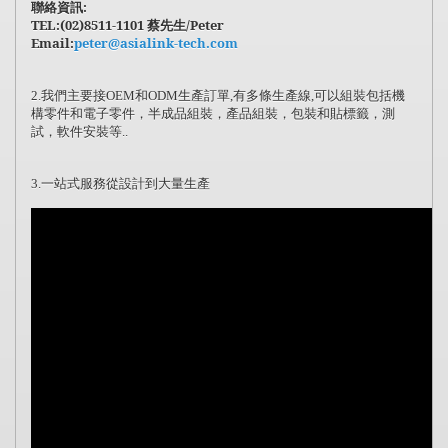
聯絡資訊
:
TEL:(02)8511-1101
蔡先生
/Peter
Email:
peter@asialink-tech.com
我們主要接
和
生產訂單
有多條生產線
可以組裝包括機
2.
OEM
ODM
,
,
構零件和電子零件，半成品組裝，產品組裝，包裝和貼標籤，測
試，軟件安裝等
..
一站式服務從設計到大量生產
3.