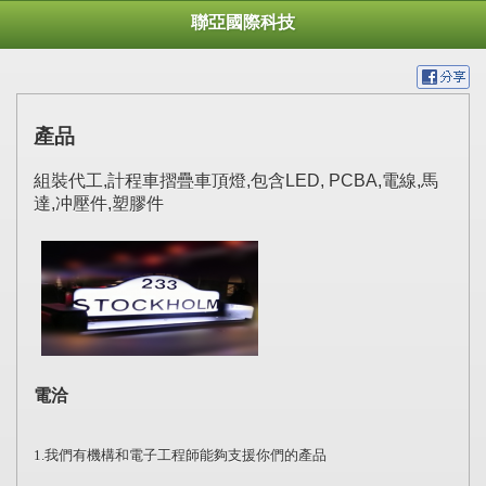
聯亞國際科技
產品
組裝代工,計程車摺疊車頂燈,包含LED, PCBA,電線,馬
達,冲壓件,塑膠件
電洽
我們有機構和電子工程師能夠支援你們的產品
1.