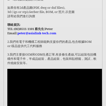
2d產品
圖
(PDF, dwg or dxf files),
如果你有
3d ( igs or stp),Gerber file, BOM, or
照片
,
示意圖
請寄給我們進行詢價
:
聯絡資訊
TEL:(02)8511-1101
/Peter
蔡先生
Email:
peter@asialink-tech.com
2.
我們有電子和機構工程師能夠支援你們的產品
,
包含根據
BOM
or
樣品提供代工代料服務
3.
OEM
ODM
,
,
我們主要接
和
生產訂單
有多條生產線
可以組裝包括機
構件和電子件，半成品組裝，產品組裝，包裝和貼標籤，測試，軟
..
件燒錄安裝等