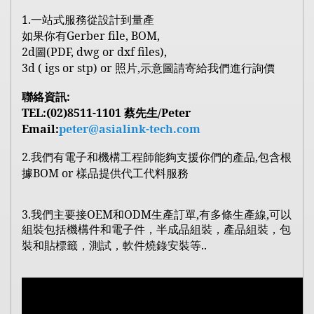
1.
一站式服務從設計到量產
Gerber file, BOM,
如果你有
2d
圖
(PDF, dwg or dxf files),
3d ( igs or stp) or
照片
,
示意圖請寄給我們進行詢價
:
聯絡資訊
TEL:(02)8511-1101
/Peter
蔡先生
Email:
peter@asialink-tech.com
2.
我們有電子和機構工程師能夠支援你們的產品
,
包含根
據
BOM or
樣品提供代工代料服務
3.
OEM
ODM
,
,
我們主要接
和
生產訂單
有多條生產線
可以
組裝包括機構件和電子件，半成品組裝，產品組裝，包
..
裝和貼標籤，測試，軟件燒錄安裝等