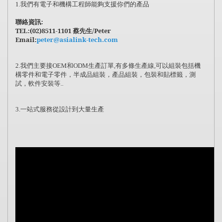
我們有
電子
和
機構
工程師能夠支援你們的產品
1.
聯絡資訊
:
TEL:(02)8511-1101
蔡先生
/Peter
Email:
peter@asialink-tech.com
我們主要接
和
生產訂單
有多條生產線
可以組裝包括機
2.
OEM
ODM
,
,
構零件和電子零件，半成品組裝，產品組裝，包裝和貼標籤，測
試，軟件安裝等
..
一站式服務從設計到大量生產
3.