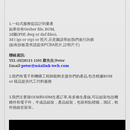
1.
一站式服務從設計到量產
Gerber file, BOM,
如果你有
2d
圖
(PDF, dwg or dxf files),
3d ( igs or stp) or
照片
,
示意圖請寄給我們進行詢價
(如有抄板需求請提供PCBA照片,註明尺寸)
:
聯絡資訊
TEL:(02)8511-1101
/Peter
蔡先生
Email:
peter@asialink-tech.com
2.
我們有電子和機構工程師能夠支援你們的產品
,
包含根據
BOM
or
樣品提供代工代料服務
3.
OEM
ODM
,
,
我們主要接
和
生產訂單
有多條生產線
可以組裝包括機
構件和電子件，半成品組裝，產品組裝，包裝和貼標籤，測試，軟
..
件燒錄安裝等