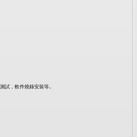
..
測試，軟件燒錄安裝等