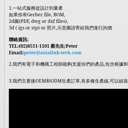
1.
一站式服務從設計到量產
Gerber file, BOM,
如果你有
2d
圖
(PDF, dwg or dxf files),
3d ( igs or stp) or
照片
,
示意圖請寄給我們進行詢價
:
聯絡資訊
TEL:(02)8511-1101
/Peter
蔡先生
Email:
peter@asialink-tech.com
2.
我們有電子和機構工程師能夠支援你們的產品
,
包含根據
B
3.
OEM
ODM
,
,
我們主要接
和
生產訂單
有多條生產線
可以組裝