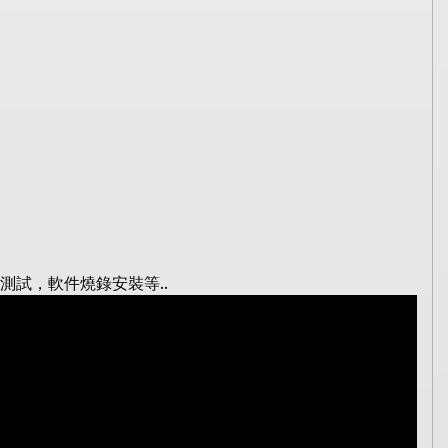
..
測試，軟件燒錄安裝等