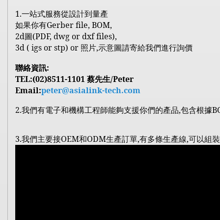
1.
一站式服務從設計到量產
Gerber file, BOM,
如果你有
2d
圖
(PDF, dwg or dxf files),
3d ( igs or stp) or
照片
,
示意圖請寄給我們進行詢價
:
聯絡資訊
TEL:(02)8511-1101
/Peter
蔡先生
Email:
peter@asialink-tech.com
2.
我們有電子和機構工程師能夠支援你們的產品
,
包含根據
B
3.
OEM
ODM
,
,
我們主要接
和
生產訂單
有多條生產線
可以組裝