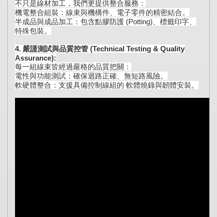
不只是線材加工，我們更提供整合服務：
機電整合組裝：線束與機構件、電子零件的精密結合。
半成品與成品加工：包含點膠防護 (Potting)、標籤印字、
特殊包裝。
4. 嚴謹測試與品質控管 (Technical Testing & Quality
Assurance):
每一組線束皆經過嚴格的品質把關：
電性與功能測試：確保迴路正確、無短路風險。
軟硬體整合：支援具備控制線組的 軟體燒錄與韌體安裝。