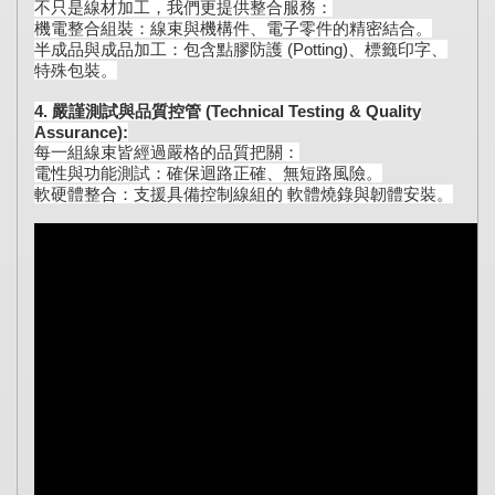
不只是線材加工，我們更提供整合服務：
機電整合組裝：線束與機構件、電子零件的精密結合。
半成品與成品加工：包含點膠防護 (Potting)、標籤印字、
特殊包裝。
4. 嚴謹測試與品質控管 (Technical Testing & Quality
Assurance):
每一組線束皆經過嚴格的品質把關：
電性與功能測試：確保迴路正確、無短路風險。
軟硬體整合：支援具備控制線組的 軟體燒錄與韌體安裝。