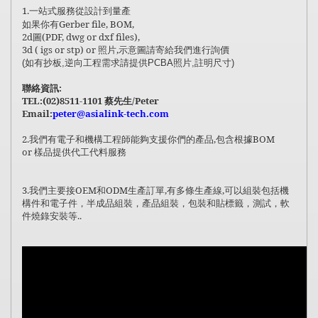
1.
一站式服務從設計到量產
Gerber file, BOM,
如果你有
2d
圖
(PDF, dwg or dxf files),
3d ( igs or stp) or
照片
,
示意圖請寄給我們進行詢價
(如有抄板,逆向工程需求請提供PCBA照片,註明尺寸)
:
聯絡資訊
TEL:(02)8511-1101
/Peter
蔡先生
Email:
peter@asialink-tech.com
2.
我們有電子和機構工程師能夠支援你們的產品
,
包含根據
BOM
or
樣品提供代工代料服務
3.
OEM
ODM
,
,
我們主要接
和
生產訂單
有多條生產線
可以組裝包括機
構件和電子件，半成品組裝，產品組裝，包裝和貼標籤，測試，軟
..
件燒錄安裝等