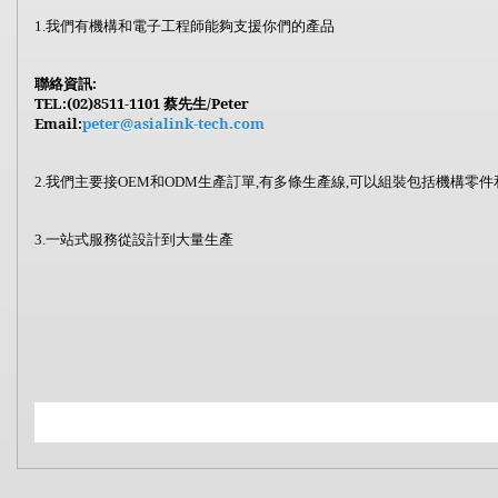
我們有機構和電子工程師能夠支援你們的產品
1.
聯絡資訊
:
TEL:(02)8511-1101
蔡先生
/Peter
Email:
peter@asialink-tech.com
我們主要接
和
生產訂單
有多條生產線
可以組裝包括機構零件
2.
OEM
ODM
,
,
一站式服務從設計到大量生產
3.