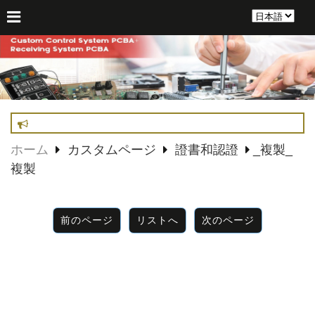
ホーム
カスタムページ
證書和認證
_複製_
複製
前のページ
リストへ
次のページ