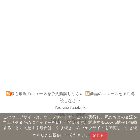
最も最近のニュースを予約購読しなさい
商品のニュースを予約購
読しなさい
Youtube AsiaLink
AsiaLink English
このウェブサイトは、ウェブサイトサービスを実行し、私たちとの交流を
AsiaLink at TradeAsia
向上させるためにクッキーを使用しています。関連するCookie情報を掲載
することに同意する場合は、引き続きこのウェブサイトを閲覧し、引き続
Powered by hosting.url.com.tw
きあなたに提供してください。