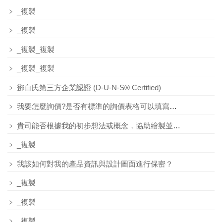
﹥
_複製
﹥
_複製
﹥
_複製_複製
﹥
_複製_複製
﹥
鄧白氏第三方企業認證 (D-U-N-S® Certified)
﹥
我要怎麼詢價?是否有標準的詢價表格可以填寫，以利索取產品報價？
﹥
貴司能否根據我的初步想法或概念，協助繪製並產出設計圖面和報價？
﹥
_複製
﹥
我該如何對我的產品資訊與設計圖面進行保密？
﹥
_複製
﹥
_複製
﹥
_複製