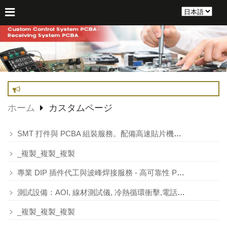
ホーム
カスタムページ
﹥
SMT 打件與 PCBA 組裝服務。配備高速貼片機、多溫區回焊爐及 AOI 自動光學檢測
﹥
_複製_複製_複製
﹥
專業 DIP 插件代工與波峰焊接服務 - 高可靠性 PCBA 組裝
﹥
測試設備：AOI, 線材測試儀, 冷熱循環衝擊,電話機測試儀,燒機測試,老化測試
﹥
_複製_複製_複製