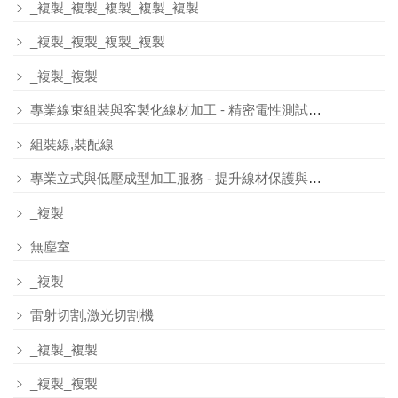
﹥
_複製_複製_複製_複製_複製
﹥
_複製_複製_複製_複製
﹥
_複製_複製
﹥
專業線束組裝與客製化線材加工 - 精密電性測試與品質驗證
﹥
組裝線,裝配線
﹥
專業立式與低壓成型加工服務 - 提升線材保護與耐用度
﹥
_複製
﹥
無塵室
﹥
_複製
﹥
雷射切割,激光切割機
﹥
_複製_複製
﹥
_複製_複製