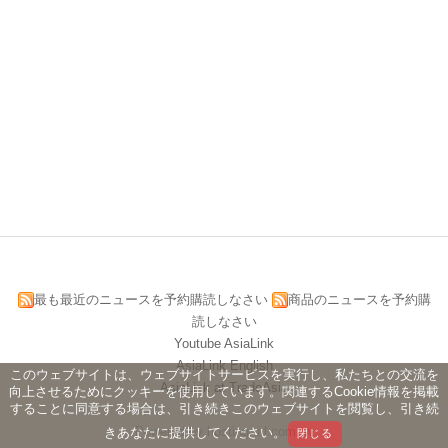
最も最近のニュースを予約購読しなさい
商品のニュースを予約購
読しなさい
Youtube AsiaLink
AsiaLink English
このウェブサイトは、ウェブサイトサービスを実行し、私たちとの交流を
AsiaLink at TradeAsia
向上させるためにクッキーを使用しています。関連するCookie情報を掲載
することに同意する場合は、引き続きこのウェブサイトを閲覧し、引き続
Powered by hosting.url.com.tw
きあなたに提供してください。