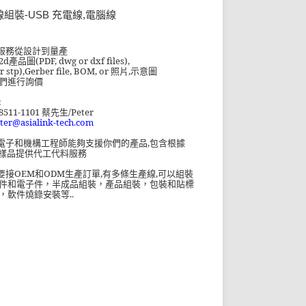
組裝-USB 充電線,電腦線
服務從設計到量產
2d產品
圖
(PDF, dwg or dxf files),
or stp),Gerber file, BOM, or
照片
,
示意圖
們進行詢價
:
8511-1101
/Peter
蔡先生
ter@asialink-tech.com
電子和機構工程師能夠支援你們的產品
,
包含根據
樣品提供代工代料服務
OEM
ODM
,
,
要接
和
生產訂單
有多條生產線
可以組裝
件和電子件，半成品組裝，產品組裝，包裝和貼標
..
，軟件燒錄安裝等