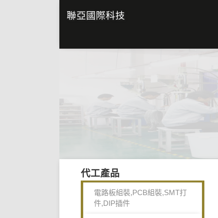
聯亞國際科技
代工產品
電路板組裝,PCB組裝,SMT打
件,DIP插件