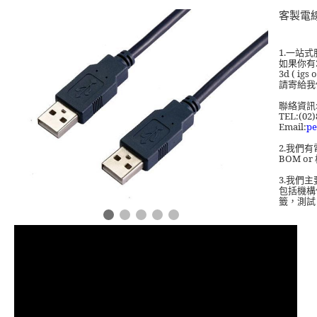
客製電線
1.
一站式
如果你有
3d ( igs 
請寄給我
聯絡資訊
TEL:(02)
Email:
pe
2.
我們有
BOM or
3.
我們主
包括機構
籤，測試