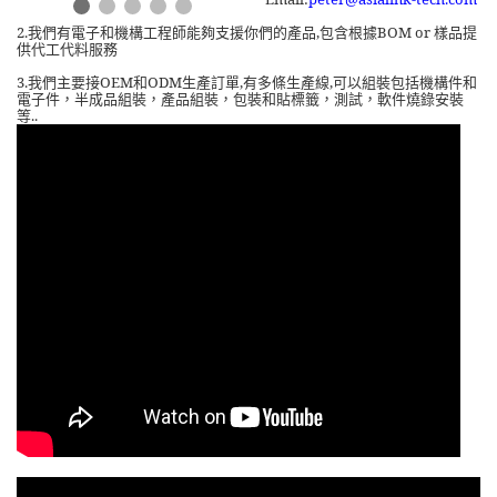
2.
我們有電子和機構工程師能夠支援你們的產品
,
包含根據
BOM or
樣品提
供代工代料服務
3.
OEM
ODM
,
,
我們主要接
和
生產訂單
有多條生產線
可以組裝包括機構件和
電子件，半成品組裝，產品組裝，包裝和貼標籤，測試，軟件燒錄安裝
..
等