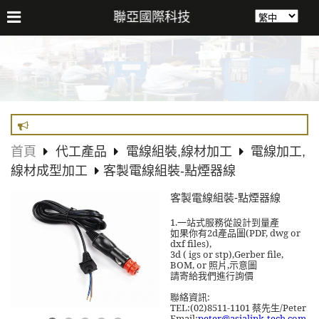
聯亞國際科技
首頁
代工產品
電線組裝,線材加工
電線加工,
線材成型加工
客製電線組裝-點煙器線
客製電線組裝-點煙器線
1.
一站式服務從設計到量產
2d產品
圖
(PDF, dwg or
如果你有
dxf files),
3d ( igs or stp),Gerber file,
BOM, or
照片
,
示意圖
請寄給我們進行詢價
:
聯絡資訊
TEL:(02)8511-1101
/Peter
蔡先生
Email:
peter@asialink-tech.com