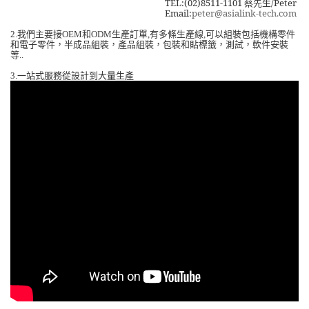
TEL:(02)8511-1101
蔡先生
/Peter
Email:
peter@asialink-tech.com
我們主要接
和
生產訂單
有多條生產線
可以組裝包括機構零件
2.
OEM
ODM
,
,
和電子零件，半成品組裝，產品組裝，包裝和貼標籤，測試，軟件安裝
等
..
一站式服務從設計到大量生產
3.