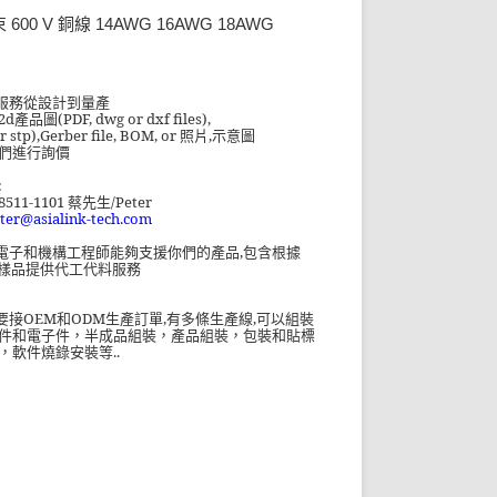
600 V 銅線 14AWG 16AWG 18AWG
服務從設計到量產
2d產品
圖
(PDF, dwg or dxf files),
or stp),Gerber file, BOM, or
照片
,
示意圖
們進行詢價
:
8511-1101
/Peter
蔡先生
ter@asialink-tech.com
電子和機構工程師能夠支援你們的產品
,
包含根據
樣品提供代工代料服務
OEM
ODM
,
,
要接
和
生產訂單
有多條生產線
可以組裝
件和電子件，半成品組裝，產品組裝，包裝和貼標
..
，軟件燒錄安裝等