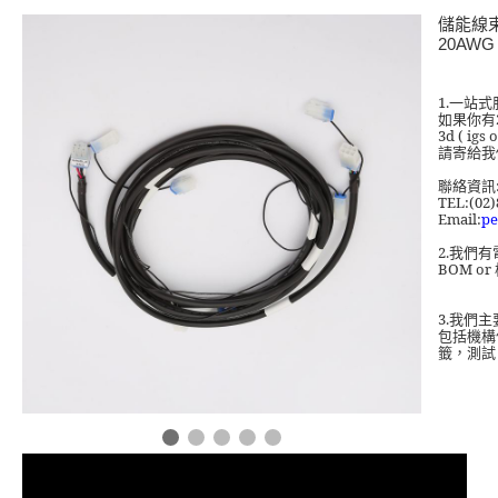
儲能線束 
20AWG
1.
一站式
如果你有
3d ( igs 
請寄給我
聯絡資訊
TEL:(02)
Email:
pe
2.
我們有
BOM or
3.
我們主
包括機構
籤，測試