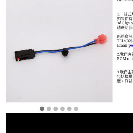
1.
一站式
如果你有
3d ( igs 
請寄給我
聯絡資訊
TEL:(02)
Email:
pe
2.
我們有
BOM or
3.
我們主
包括機構
籤，測試