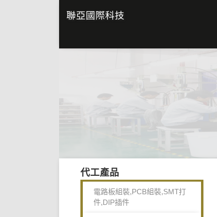
聯亞國際科技
代工產品
電路板組裝,PCB組裝,SMT打
件,DIP插件