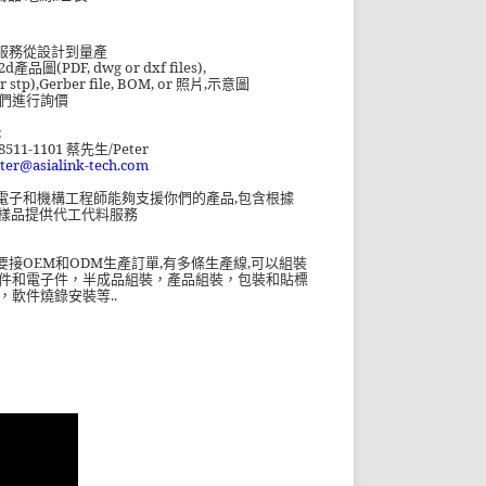
服務從設計到量產
2d產品
圖
(PDF, dwg or dxf files),
or stp),Gerber file, BOM, or
照片
,
示意圖
們進行詢價
:
8511-1101
/Peter
蔡先生
ter@asialink-tech.com
電子和機構工程師能夠支援你們的產品
,
包含根據
樣品提供代工代料服務
OEM
ODM
,
,
要接
和
生產訂單
有多條生產線
可以組裝
件和電子件，半成品組裝，產品組裝，包裝和貼標
..
，軟件燒錄安裝等