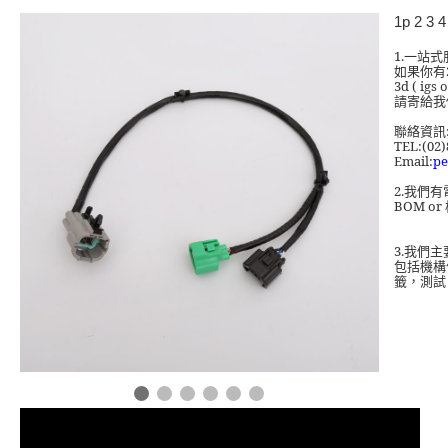
1p 2 3
1.
一站式
如果你有
3d ( igs 
請寄給我
聯絡資訊
TEL:(02)
Email:
pe
2.
我們有
BOM or
3.
我們主
包括機構
籤，測試