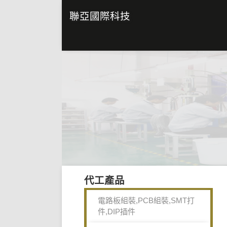
聯亞國際科技
代工產品
電路板組裝,PCB組裝,SMT打
件,DIP插件