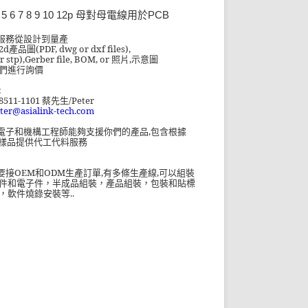
 4 5 6 7 8 9 10 12p 母對母電線用於PCB
服務從設計到量產
2d產品
圖
(PDF, dwg or dxf files),
or stp),Gerber file, BOM, or
照片
,
示意圖
們進行詢價
:
8511-1101
/Peter
蔡先生
ter@asialink-tech.com
電子和機構工程師能夠支援你們的產品
,
包含根據
樣品提供代工代料服務
OEM
ODM
,
,
要接
和
生產訂單
有多條生產線
可以組裝
件和電子件，半成品組裝，產品組裝，包裝和貼標
..
，軟件燒錄安裝等