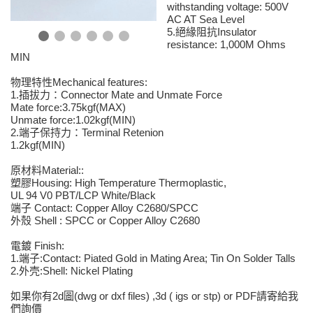
withstanding voltage: 500V
AC AT Sea Level
5.
Insulator
絕緣阻抗
resistance: 1,000M Ohms
MIN
Mechanical features:
物理特性
1.
Connector Mate and Unmate Force
插拔力：
Mate force:3.75kgf(MAX)
Unmate force:1.02kgf(MIN)
2.
Terminal Retenion
端子保持力：
1.2kgf(MIN)
Material::
原材料
Housing: High Temperature Thermoplastic,
塑膠
UL 94 V0 PBT/LCP White/Black
Contact: Copper Alloy C2680/SPCC
端子
Shell : SPCC or Copper Alloy C2680
外殼
Finish:
電鍍
1.
:Contact: Piated Gold in Mating Area; Tin On Solder Talls
端子
2.
:Shell: Nickel Plating
外壳
如果你有2d圖(dwg or dxf files) ,3d ( igs or stp) or PDF請寄給我
們詢價