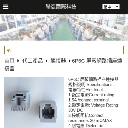
聯亞國際科技
首頁
代工產品
連接器
6P6C 屏蔽網路插座連
接器
6P6C 屏蔽網路插座連接器
Specifications:
規格說明
Electrical:
電器特性
1.
Current rating:
額定電流
1.5A /contact terminal
2.
: Voltage Rating
額定電壓
30V DC
3.
Contact
接觸阻抗
resistance: 30 mΩMAX
4.
:Dielectric
耐電壓