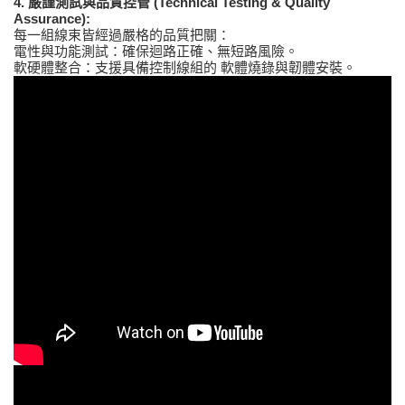
4. 嚴謹測試與品質控管 (Technical Testing & Quality
Assurance):
每一組線束皆經過嚴格的品質把關：
電性與功能測試：確保迴路正確、無短路風險。
軟硬體整合：支援具備控制線組的 軟體燒錄與韌體安裝。