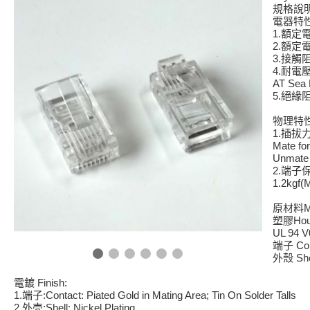
規格說
電器特
1.
額定
2.
額定
3.
接觸
4.
耐電
AT Sea 
5.
絕緣
物理特
1.
插拔
Mate fo
Unmate 
2.
端子
1.2kgf(
M
原材料
Hou
塑膠
UL 94 V
Con
端子
She
外殼
Finish:
電鍍
1.
:Contact: Piated Gold in Mating Area; Tin On Solder Talls
端子
2.
:Shell: Nickel Plating
外壳