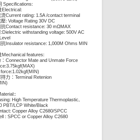
Specifications:
明
Electrical:
性
Current rating: 1.5A /contact terminal
電流
: Voltage Rating 30V DC
電壓
Contact resistance: 30 mΩMAX
阻抗
:Dielectric withstanding voltage: 500V AC
壓
Level
Insulator resistance: 1,000M Ohms MIN
阻抗
Mechanical features:
性
Connector Mate and Unmate Force
力：
rce:3.75kgf(MAX)
force:1.02kgf(MIN)
Terminal Retenion
保持力：
MIN)
aterial::
sing: High Temperature Thermoplastic,
0 PBT/LCP White/Black
tact: Copper Alloy C2680/SPCC
ll : SPCC or Copper Alloy C2680