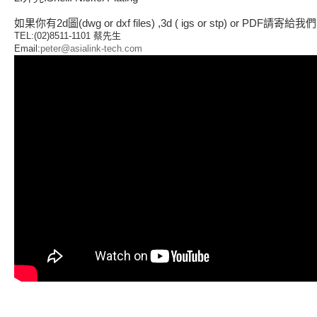
如果你有2d圖(dwg or dxf files) ,3d ( igs or stp) or PDF請寄給
TEL:(02)8511-1101 蔡先生
Email:
peter@asialink-tech.com