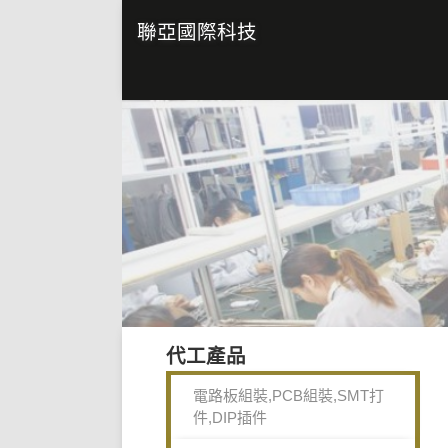
聯亞國際科技
代工產品
電路板組裝,PCB組裝,SMT打
件,DIP插件