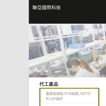
聯亞國際科技
代工產品
電路板組裝,PCB組裝,SMT打
件,DIP插件