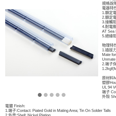
規格說
電器特
1.
額定
2.
額定
3.
接觸
4.
耐電
AT Sea 
5.
絕緣
物理特
1.
插拔
Mate fo
Unmate 
2.
端子
1.2kgf(
M
原材料
Hou
塑膠
UL 94 V
Con
端子
She
外殼
Finish:
電鍍
1.
:Contact: Piated Gold in Mating Area; Tin On Solder Talls
端子
2.
:Shell: Nickel Plating
外壳