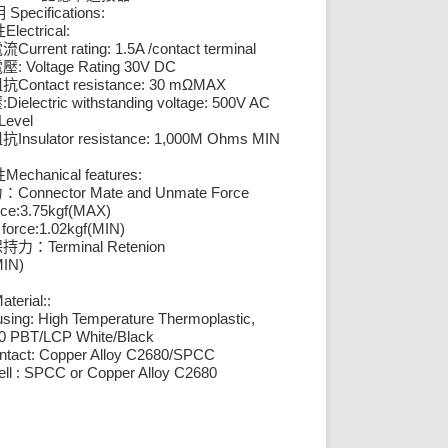
Specifications:
明
Electrical:
性
Current rating: 1.5A /contact terminal
電流
: Voltage Rating 30V DC
電壓
Contact resistance: 30 mΩMAX
阻抗
:Dielectric withstanding voltage: 500V AC
壓
Level
Insulator resistance: 1,000M Ohms MIN
阻抗
Mechanical features:
性
Connector Mate and Unmate Force
力：
rce:3.75kgf(MAX)
force:1.02kgf(MIN)
Terminal Retenion
保持力：
MIN)
aterial::
sing: High Temperature Thermoplastic,
0 PBT/LCP White/Black
tact: Copper Alloy C2680/SPCC
ll : SPCC or Copper Alloy C2680