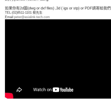
如果你有2d圖(dwg or dxf files) ,3d ( igs or stp) or PDF請寄給
TEL:(02)8511-1101 蔡先生
Email:
peter@asialink-tech.com