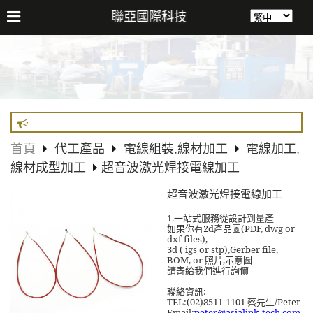
聯亞國際科技
首頁
代工產品
電線組裝,線材加工
電線加工,
線材成型加工
超音波激光焊接電線加工
超音波激光焊接電線加工
1.
一站式服務從設計到量產
2d產品
圖
(PDF, dwg or
如果你有
dxf files),
3d ( igs or stp),Gerber file,
BOM, or
照片
,
示意圖
請寄給我們進行詢價
:
聯絡資訊
TEL:(02)8511-1101
/Peter
蔡先生
Email:
peter@asialink-tech.com