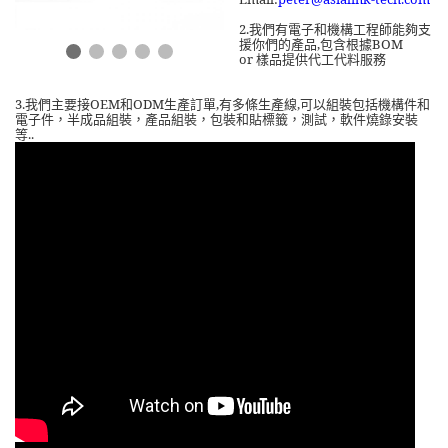
2.
我們有電子和機構工程師能夠支
援你們的產品
,
包含根據
BOM
or
樣品提供代工代料服務
3.
OEM
ODM
,
,
我們主要接
和
生產訂單
有多條生產線
可以組裝包括機構件和
電子件，半成品組裝，產品組裝，包裝和貼標籤，測試，軟件燒錄安裝
..
等