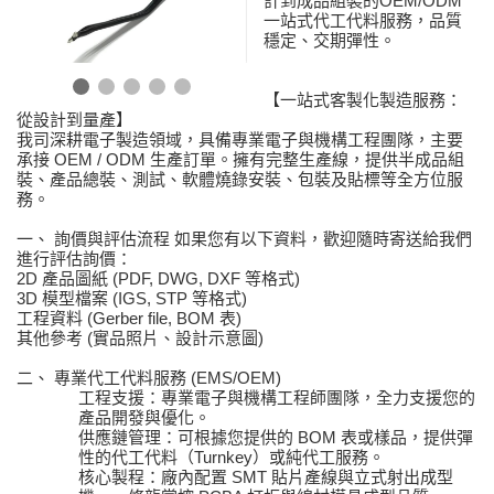
計到成品組裝的OEM/ODM
一站式代工代料服務，品質
穩定、交期彈性。
【一站式客製化製造服務：
從設計到量產】
我司深耕電子製造領域，具備專業電子與機構工程團隊，主要
承接
OEM / ODM
生產訂單。擁有完整生產線，提供半成品組
裝、產品總裝、測試、軟體燒錄安裝、包裝及貼標等全方位服
務。
一、 詢價與評估流程
如果您有以下資料，歡迎隨時寄送給我們
進行評估詢價：
2D
產品圖紙
(PDF, DWG, DXF
等格式
)
3D
模型檔案
(IGS, STP
等格式
)
工程資料
(Gerber file, BOM
表
)
其他參考
(
實品照片、設計示意圖
)
二、 專業代工代料服務
(EMS/OEM)
工程支援
：專業電子與機構工程師團隊，全力支援您的
產品開發與優化。
供應鏈管理
：可根據您提供的
BOM
表或樣品，提供彈
性的代工代料（
Turnkey
）或純代工服務。
核心製程
：廠內配置
SMT
貼片產線
與
立式射出成型