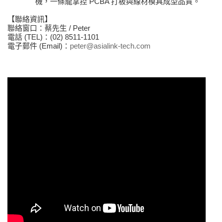
機
，一條龍掌控
PCBA
打板與線材模具成型品質。
【聯絡資訊】
聯絡窗口
：蔡先生
/ Peter
電話
(TEL)
：
(02) 8511-1101
電子郵件
(Email)
：
peter@asialink-tech.com