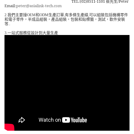
TEL:(02)8511-1101
蔡先生
/Peter
Email:
peter@asialink-tech.com
我們主要接
和
生產訂單
有多條生產線
可以組裝包括機構零件
2.
OEM
ODM
,
,
和電子零件，半成品組裝，產品組裝，包裝和貼標籤，測試，軟件安裝
等
..
一站式服務從設計到大量生產
3.