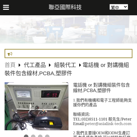
聯亞國際科技
首頁
代工產品
組裝代工
電話機 or 對講機組
裝件包含線材,PCBA,塑膠件
電話機 or 對講機組裝件包含
線材,PCBA,塑膠件
我們有機構和電子工程師能夠支
1.
援你們的產品
聯絡資訊
:
TEL:(02)8511-1101
蔡先生
/Peter
Email:
peter@asialink-tech.com
我們主要接
和
生產訂
2.
OEM
ODM