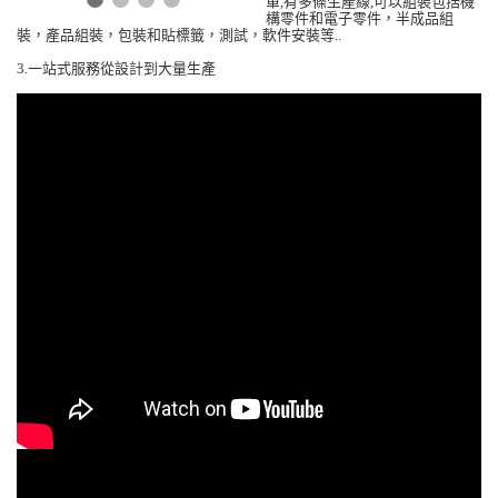
單
有多條生產線
可以組裝包括機
,
,
構零件和電子零件，半成品組
裝，產品組裝，包裝和貼標籤，測試，軟件安裝等
..
一站式服務從設計到大量生產
3.